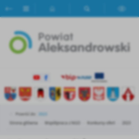
Przejdź do menu.
Przejdź do wyszukiwarki.
Przejdź do treści.
Przejdź do ustawień wielkości czcionki.
Włącz wersję kontrastową strony.
Ustawienia
Szanujemy Twoją prywatność. Możesz zmienić ustawienia cookies
lub zaakceptować je wszystkie. W dowolnym momencie możesz
dokonać zmiany swoich ustawień.
Niezbędne
Niezbędne pliki cookies służą do prawidłowego funkcjonowania
strony internetowej i umożliwiają Ci komfortowe korzystanie z
oferowanych przez nas usług.
Pliki cookies odpowiadają na podejmowane przez Ciebie działania w
Więcej
celu m.in. dostosowania Twoich ustawień preferencji prywatności,
logowania czy wypełniania formularzy. Dzięki plikom cookies
strona, z której korzystasz, może działać bez zakłóceń.
Powróć do:
2023
Funkcjonalne i personalizacyjne
Strona główna
Współpraca z NGO
Konkursy ofert
2023
Tego typu pliki cookies umożliwiają stronie internetowej
Zapoznaj się z
POLITYKĄ PRYWATNOŚCI I PLIKÓW COOKIES
.
zapamiętanie wprowadzonych przez Ciebie ustawień oraz
personalizację określonych funkcjonalności czy prezentowanych