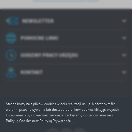
NEWSLETTER
POMOCNE LINKI
GODZINY PRACY URZĘDU
KONTAKT
Strona korzysta z plików cookies w celu realizacji usług. Możesz określić
warunki przechowywania lub dostępu do plików cookies klikając przycisk
Odwiedzin: 534057
Ustawienia. Aby dowiedzieć się więcej zachęcamy do zapoznania się z
Polityką Cookies oraz Polityką Prywatności.
Online: 1
ZAPISZ WYBRANE