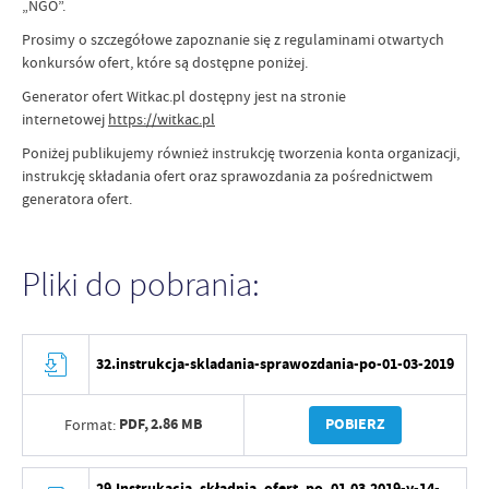
„NGO”.
Prosimy o szczegółowe zapoznanie się z regulaminami otwartych
konkursów ofert, które są dostępne poniżej.
Generator ofert Witkac.pl dostępny jest na stronie
internetowej
https://witkac.pl
Poniżej publikujemy również instrukcję tworzenia konta organizacji,
instrukcję składania ofert oraz sprawozdania za pośrednictwem
generatora ofert.
Pliki do pobrania:
32.instrukcja-skladania-sprawozdania-po-01-03-2019
PDF,
2.86 MB
POBIERZ
Format:
29.Instrukacja_składnia_ofert_po_01.03.2019-v-14-