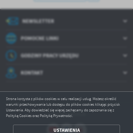
treści w postaci wiadomości, ofert, komunikatów mediów
społecznościowych.
NEWSLETTER
POMOCNE LINKI
GODZINY PRACY URZĘDU
KONTAKT
Strona korzysta z plików cookies w celu realizacji usług. Możesz określić
warunki przechowywania lub dostępu do plików cookies klikając przycisk
Ustawienia. Aby dowiedzieć się więcej zachęcamy do zapoznania się z
Odwiedzin: 533516
Polityką Cookies oraz Polityką Prywatności.
USTAWIENIA
ZAPISZ WYBRANE