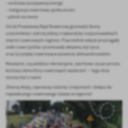
- mnóstwo pozytywnej energii
- integracja rowerowej społeczności
- piknik na mecie
Od lat Powiatowy Rajd Rowerowy gromadzi tłumy
uczestników i stał się jedną z najbardziej rozpoznawalnych
imprez rowerowych regionu. Poprzednie edycje przyciągały
setki rowerzystów i promowały aktywny styl życia
oraz turystykę rowerową w powiecie aleksandrowskim.
Nieważne, czy jeździsz rekreacyjnie, sportowo czy po prostu
kochasz atmosferę rowerowych wydarzeń — tego dnia
musisz być z nami!
Zbieraj ekipę, zapraszaj rodzinę i znajomych i dołącz do
największego rowerowego święta w regionie!