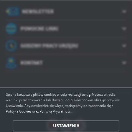
NEWSLETTER
POMOCNE LINKI
GODZINY PRACY URZĘDU
KONTAKT
Strona korzysta z plików cookies w celu realizacji usług. Możesz określić
warunki przechowywania lub dostępu do plików cookies klikając przycisk
Odwiedzin: 533851
Ustawienia. Aby dowiedzieć się więcej zachęcamy do zapoznania się z
Polityką Cookies oraz Polityką Prywatności.
Online: 9
ZAPISZ WYBRANE
USTAWIENIA
ODRZUĆ WSZYSTKIE