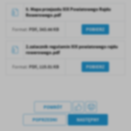
5. Mapa przejazdu XIX Powiatowego Rajdu
Rowerowego.pdf
PDF,
343.66 KB
POBIERZ
Format:
2.zalacznik regulamin XIX powiatowego rajdu
rowerowego.pdf
PDF,
119.81 KB
POBIERZ
Format:
POWRÓT
POPRZEDNI
NASTĘPNY