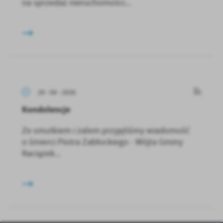
na sprzedaż nieruchomości...
29 - 04 - 2026
Kondolencje
Ze smutkiem i żalem przyjęliśmy wiadomość
o śmierci Piotra Zabłockiego - Wójta Gminy
Raciążek...