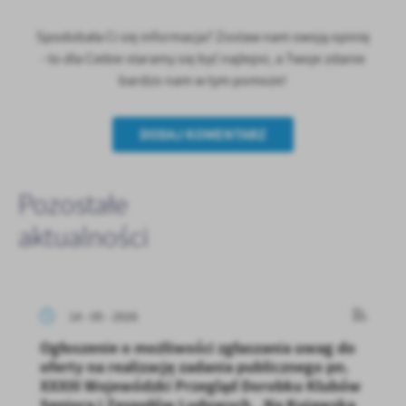
Spodobała Ci się informacja? Zostaw nam swoją opinię
- to dla Ciebie staramy się być najlepsi, a Twoje zdanie
bardzo nam w tym pomoże!
DODAJ KOMENTARZ
Pozostałe
aktualności
14 - 05 - 2026
Ogłoszenie o możliwości zgłaszania uwag do
oferty na realizację zadania publicznego pn.
XXXIII Wojewódzki Przegląd Dorobku Klubów
Seniora i Zespołów Ludowych „Na Kujawską