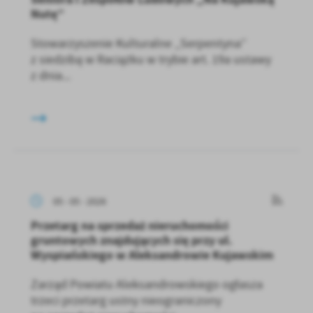
Nutę”
Stowarzyszenie Kulturalne „Serpentyna”
z siedzibą w Raciążku w trybie art. 19a ustawy
z dnia...
05 - 05 - 2026
Przetarg na sprzedaż nieruchomości
gruntowych znajdujących się przy ul.
Wyspiańskiego w Aleksandrowie Kujawskim
Zarząd Powiatu Aleksandrowskiego ogłasza
trzeci przetarg ustny nieograniczony