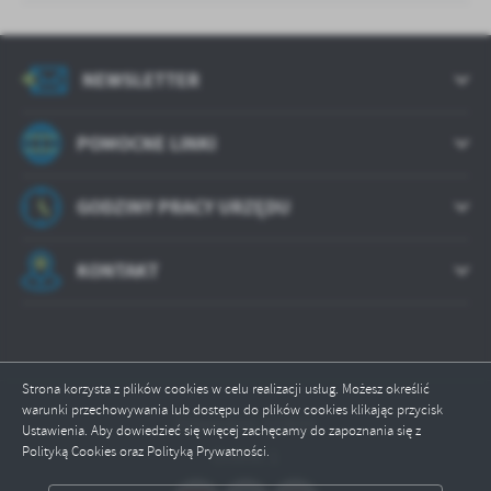
NEWSLETTER
POMOCNE LINKI
GODZINY PRACY URZĘDU
KONTAKT
Strona korzysta z plików cookies w celu realizacji usług. Możesz określić
warunki przechowywania lub dostępu do plików cookies klikając przycisk
Odwiedzin: 533699
Ustawienia. Aby dowiedzieć się więcej zachęcamy do zapoznania się z
Polityką Cookies oraz Polityką Prywatności.
Online: 1
ZAPISZ WYBRANE