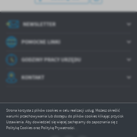
treści w postaci wiadomości, ofert, komunikatów mediów
społecznościowych.
NEWSLETTER
POMOCNE LINKI
GODZINY PRACY URZĘDU
KONTAKT
Strona korzysta z plików cookies w celu realizacji usług. Możesz określić
warunki przechowywania lub dostępu do plików cookies klikając przycisk
Odwiedzin: 533627
Ustawienia. Aby dowiedzieć się więcej zachęcamy do zapoznania się z
Polityką Cookies oraz Polityką Prywatności.
Online: 3